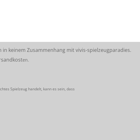
n in keinem Zusammenhang mit vivis-spielzeugparadies.
rsandkost
en.
htes Spielzeug handelt, kann es sein, dass