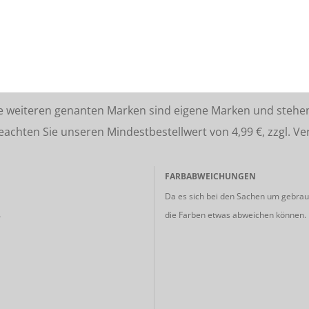
lle weiteren genanten Marken sind eigene Marken und stehe
ten Sie unseren Mindestbestellwert von 4,99 €, zzgl. Ve
FARBABWEICHUNGEN
Da es sich bei den Sachen um gebrauc
die Farben etwas abweichen können.
r