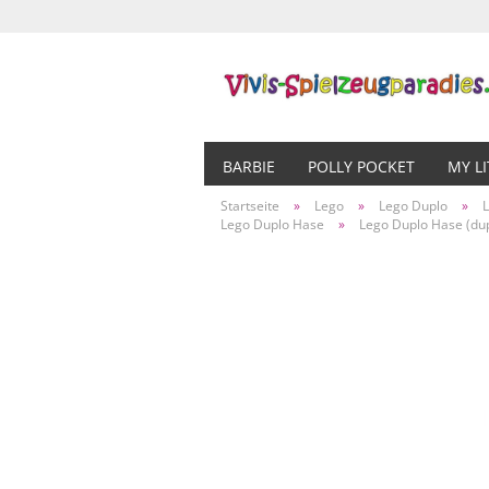
BARBIE
POLLY POCKET
MY L
Startseite
»
Lego
»
Lego Duplo
»
L
Lego Duplo Hase
»
Lego Duplo Hase (du