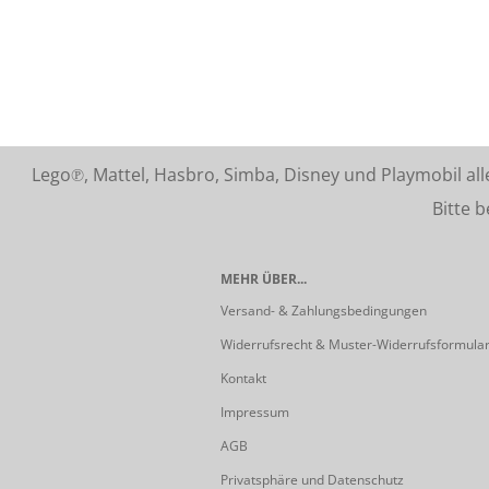
Lego℗, Mattel, Hasbro, Simba, Disney und Playmobil a
Bitte beach
MEHR ÜBER...
Versand- & Zahlungsbedingungen
Widerrufsrecht & Muster-Widerrufsformula
Kontakt
Impressum
AGB
Privatsphäre und Datenschutz