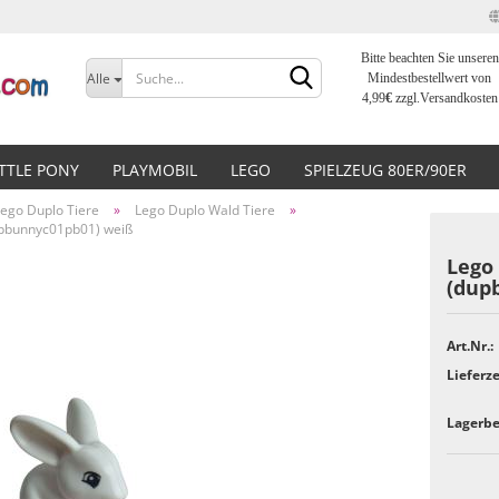
Bitte beachten Sie unseren
Sprache auswählen
Alle
Mindestbestellwert von
4,99
€
zzgl.Versandkosten
Lieferland
ITTLE PONY
PLAYMOBIL
LEGO
SPIELZEUG 80ER/90ER
ego Duplo Tiere
»
Lego Duplo Wald Tiere
»
pbunnyc01pb01) weiß
Lego
(dup
Konto erstellen
Art.Nr.:
Passwort vergessen?
Lieferze
Lagerbe