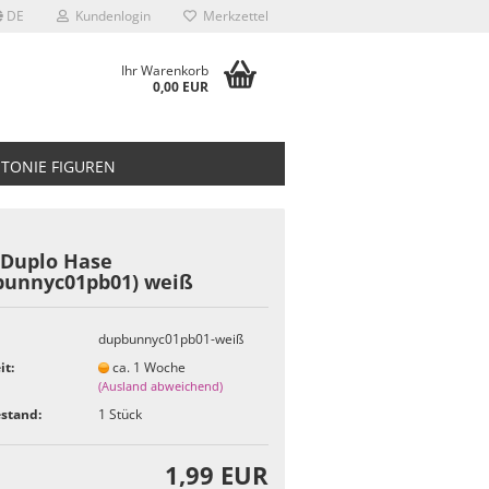
DE
Kundenlogin
Merkzettel
Ihr Warenkorb
0,00 EUR
TONIE FIGUREN
 Duplo Hase
bunnyc01pb01) weiß
dupbunnyc01pb01-weiß
it:
ca. 1 Woche
(Ausland abweichend)
stand:
1
Stück
1,99 EUR