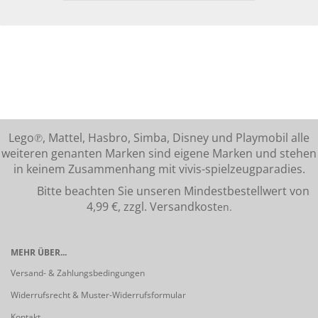
Lego℗, Mattel, Hasbro, Simba, Disney und Playmobil alle
weiteren genanten Marken sind eigene Marken und stehen
in keinem Zusammenhang mit vivis-spielzeugparadies.
Bitte beachten Sie unseren Mindestbestellwert von
4,99 €, zzgl. Versandkost
en.
MEHR ÜBER...
Versand- & Zahlungsbedingungen
Widerrufsrecht & Muster-Widerrufsformular
Kontakt