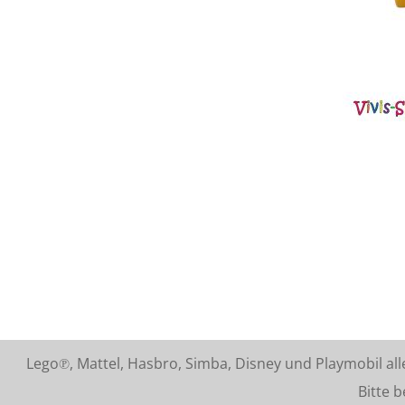
Lego℗, Mattel, Hasbro, Simba, Disney und Playmobil a
Bitte beach