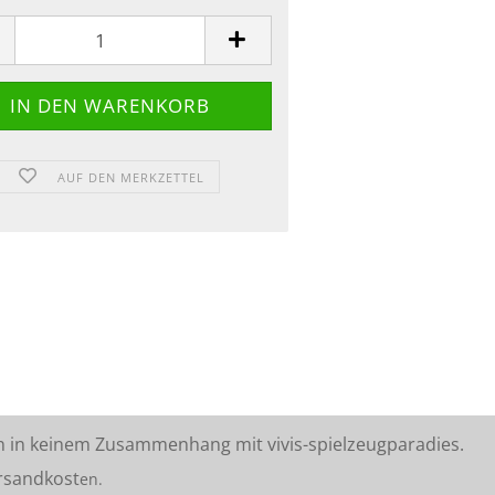
AUF DEN MERKZETTEL
n in keinem Zusammenhang mit vivis-spielzeugparadies.
rsandkost
en.