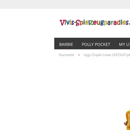
BARBIE
POLLY POCKET
MY L
Startseite
»
Lego Duplo Löwe (4325c01p