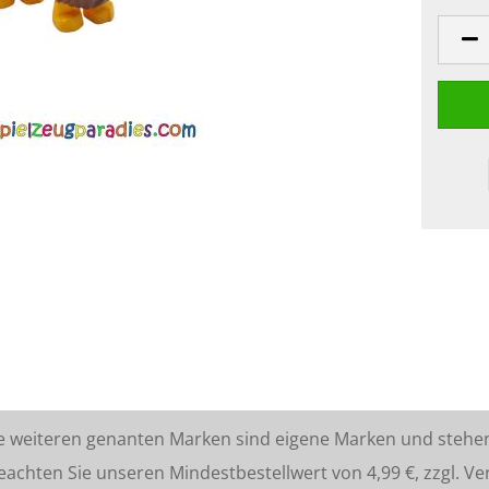
lle weiteren genanten Marken sind eigene Marken und stehe
ten Sie unseren Mindestbestellwert von 4,99 €, zzgl. Ve