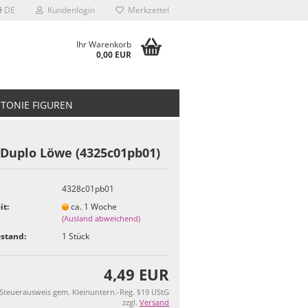
DE
Kundenlogin
Merkzettel
Ihr Warenkorb
0,00 EUR
TONIE FIGUREN
 Duplo Löwe (4325c01pb01)
4328c01pb01
it:
ca. 1 Woche
(Ausland abweichend)
stand:
1
Stück
4,49 EUR
 Steuerausweis gem. Kleinuntern.-Reg. §19 UStG
zzgl.
Versand