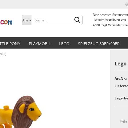
Bitte beachten Sie unseren
Sprache auswählen
Alle
Mindestbestellwert von
4,99
€
zzgl.Versandkosten
Lieferland
ITTLE PONY
PLAYMOBIL
LEGO
SPIELZEUG 80ER/90ER
b01)
Lego
Art.Nr.:
Konto erstellen
Lieferze
Passwort vergessen?
Lagerbe
Kein