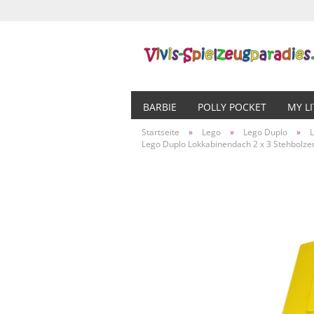
BARBIE
POLLY POCKET
MY L
Startseite
»
Lego
»
Lego Duplo
»
Lego Duplo Lokkabinendach 2 x 3 Stehbolze