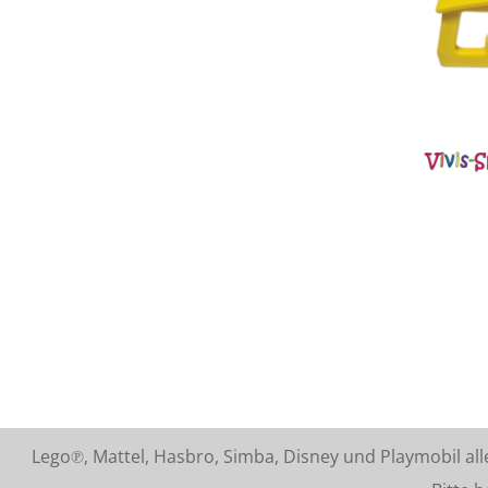
Lego℗, Mattel, Hasbro, Simba, Disney und Playmobil a