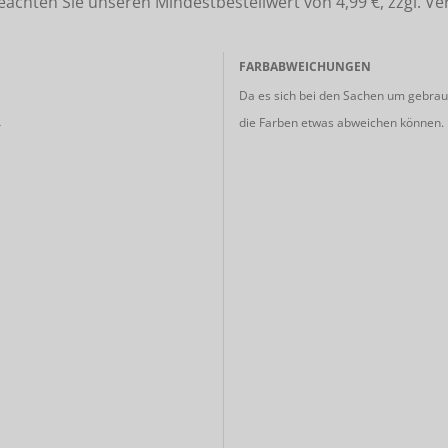
ten Sie unseren Mindestbestellwert von 4,99 €, zzgl. Ve
FARBABWEICHUNGEN
Da es sich bei den Sachen um gebrauc
die Farben etwas abweichen können.
r