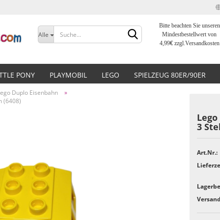
Bitte beachten Sie unseren
Sprache auswählen
Alle
Mindestbestellwert von
4,99
€
zzgl.Versandkosten
Lieferland
ITTLE PONY
PLAYMOBIL
LEGO
SPIELZEUG 80ER/90ER
Lego Duplo Eisenbahn
»
n (6408)
Lego
3 Ste
Konto erstellen
Art.Nr.:
Passwort vergessen?
Lieferze
Lagerbe
Versand