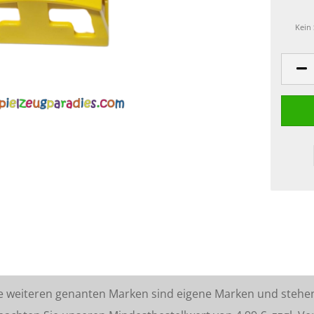
Kein
lle weiteren genanten Marken sind eigene Marken und stehe