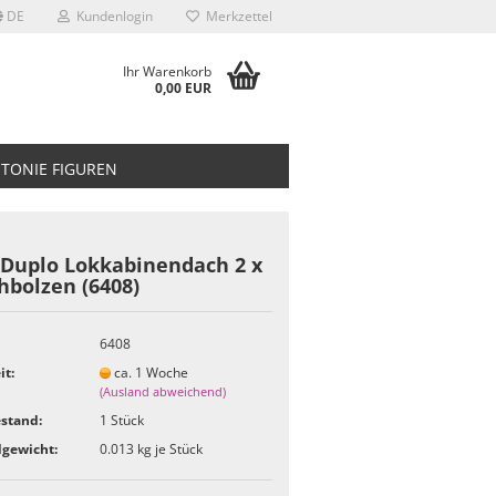
DE
Kundenlogin
Merkzettel
Ihr Warenkorb
0,00 EUR
TONIE FIGUREN
 Duplo Lokkabinendach 2 x
hbolzen (6408)
6408
it:
ca. 1 Woche
(Ausland abweichend)
stand:
1
Stück
gewicht:
0.013
kg je Stück