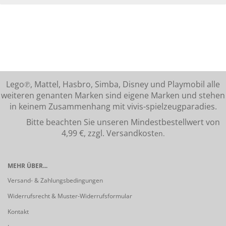
Lego℗, Mattel, Hasbro, Simba, Disney und Playmobil alle
weiteren genanten Marken sind eigene Marken und stehen
in keinem Zusammenhang mit vivis-spielzeugparadies.
Bitte beachten Sie unseren Mindestbestellwert von
4,99 €, zzgl. Versandkost
en.
MEHR ÜBER...
Versand- & Zahlungsbedingungen
Widerrufsrecht & Muster-Widerrufsformular
Kontakt