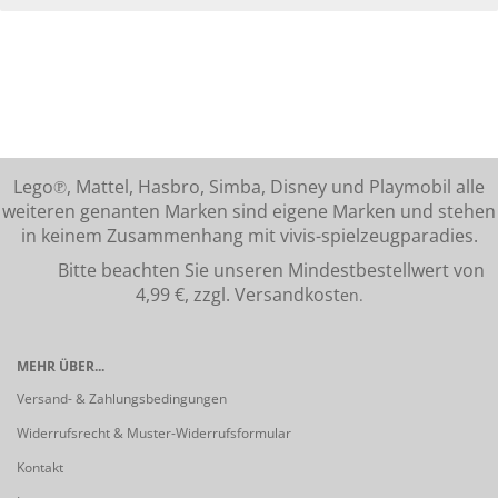
Lego℗, Mattel, Hasbro, Simba, Disney und Playmobil alle
weiteren genanten Marken sind eigene Marken und stehen
in keinem Zusammenhang mit vivis-spielzeugparadies.
Bitte beachten Sie unseren Mindestbestellwert von
4,99 €, zzgl. Versandkost
en.
MEHR ÜBER...
Versand- & Zahlungsbedingungen
Widerrufsrecht & Muster-Widerrufsformular
Kontakt