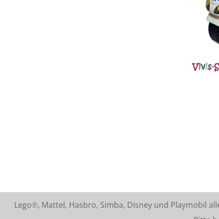
Lego℗, Mattel, Hasbro, Simba, Disney und Playmobil a