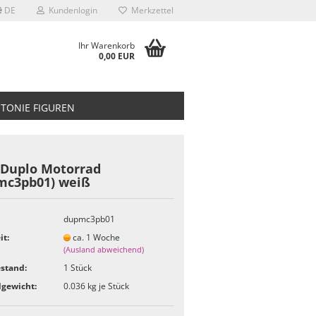
DE
Kundenlogin
Merkzettel
Ihr Warenkorb
0,00 EUR
TONIE FIGUREN
 Duplo Motorrad
mc3pb01) weiß
dupmc3pb01
it:
ca. 1 Woche
(Ausland abweichend)
stand:
1
Stück
gewicht:
0.036
kg je Stück