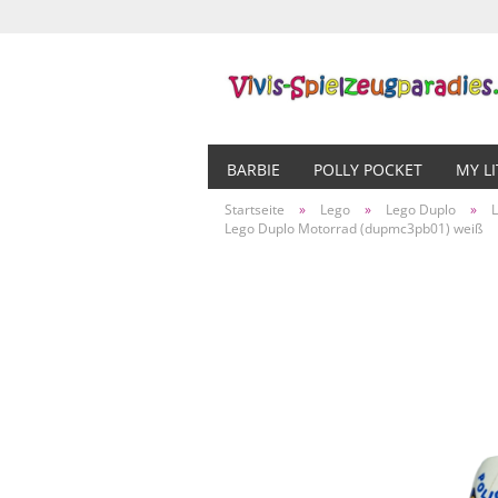
BARBIE
POLLY POCKET
MY L
Startseite
»
Lego
»
Lego Duplo
»
Lego Duplo Motorrad (dupmc3pb01) weiß