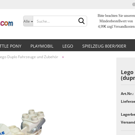
Bitte beachten Sie unseren
Sprache auswählen
Alle
Mindestbestellwert von
4,99
€
zzgl.Versandkosten
Lieferland
ITTLE PONY
PLAYMOBIL
LEGO
SPIELZEUG 80ER/90ER
Lego Duplo Fahrzeuge und Zubehör
»
Lego
(dup
Konto erstellen
Art.Nr.:
Passwort vergessen?
Lieferze
Lagerbe
Versand