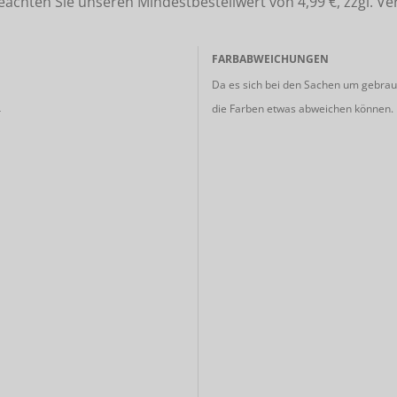
ten Sie unseren Mindestbestellwert von 4,99 €, zzgl. Ve
FARBABWEICHUNGEN
Da es sich bei den Sachen um gebrauc
die Farben etwas abweichen können.
r