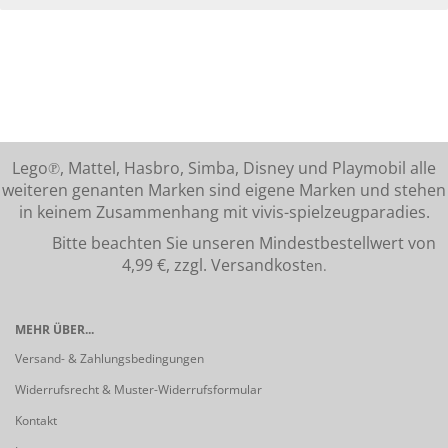
Lego℗, Mattel, Hasbro, Simba, Disney und Playmobil alle
weiteren genanten Marken sind eigene Marken und stehen
in keinem Zusammenhang mit vivis-spielzeugparadies.
Bitte beachten Sie unseren Mindestbestellwert von
4,99 €, zzgl. Versandkost
en.
MEHR ÜBER...
Versand- & Zahlungsbedingungen
Widerrufsrecht & Muster-Widerrufsformular
Kontakt