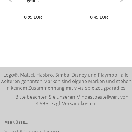
gelb...
0,99 EUR
0,49 EUR
Lego℗, Mattel, Hasbro, Simba, Disney und Playmobil alle
weiteren genanten Marken sind eigene Marken und stehen
in keinem Zusammenhang mit vivis-spielzeugparadies.
Bitte beachten Sie unseren Mindestbestellwert von
4,99 €, zzgl. Versandkost
en.
MEHR ÜBER...
Versand- & Zahlungsbedingungen