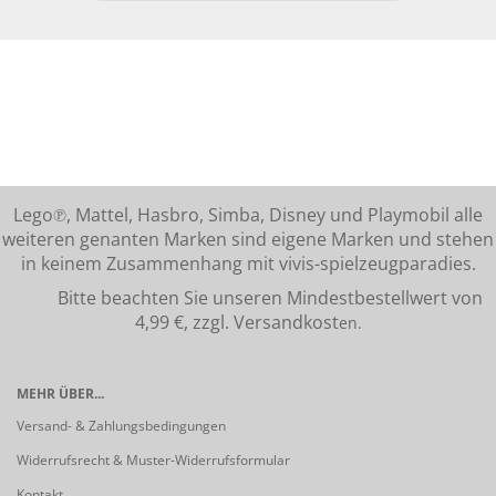
Lego℗, Mattel, Hasbro, Simba, Disney und Playmobil alle
weiteren genanten Marken sind eigene Marken und stehen
in keinem Zusammenhang mit vivis-spielzeugparadies.
Bitte beachten Sie unseren Mindestbestellwert von
4,99 €, zzgl. Versandkost
en.
MEHR ÜBER...
Versand- & Zahlungsbedingungen
Widerrufsrecht & Muster-Widerrufsformular
Kontakt