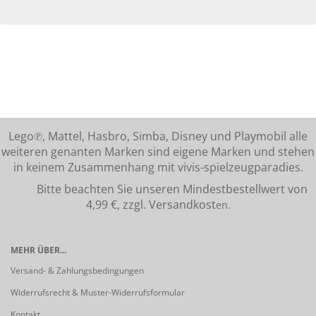
Lego℗, Mattel, Hasbro, Simba, Disney und Playmobil alle
weiteren genanten Marken sind eigene Marken und stehen
in keinem Zusammenhang mit vivis-spielzeugparadies.
Bitte beachten Sie unseren Mindestbestellwert von
4,99 €, zzgl. Versandkost
en.
MEHR ÜBER...
Versand- & Zahlungsbedingungen
Widerrufsrecht & Muster-Widerrufsformular
Kontakt