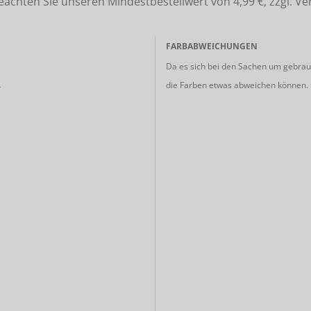
ten Sie unseren Mindestbestellwert von 4,99 €, zzgl. Ve
FARBABWEICHUNGEN
Da es sich bei den Sachen um gebrauc
die Farben etwas abweichen können.
r