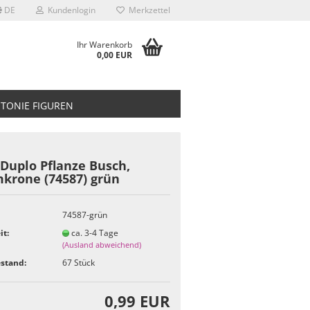
DE
Kundenlogin
Merkzettel
Ihr Warenkorb
0,00 EUR
TONIE FIGUREN
Duplo Pflanze Busch,
krone (74587) grün
74587-grün
it:
ca. 3-4 Tage
(Ausland abweichend)
stand:
67
Stück
0,99 EUR