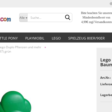
Bitte beachten Sie unseren
Sprache auswählen
Alle
Mindestbestellwert von
4,99
€
zzgl.Versandkosten
Lieferland
ITTLE PONY
PLAYMOBIL
LEGO
SPIELZEUG 80ER/90ER
Lego Duplo Pflanzen und mehr
»
87) grün
Lego 
Baum
Konto erstellen
Art.Nr.:
Passwort vergessen?
Lieferze
Lagerbe