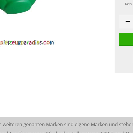
Kein
lle weiteren genanten Marken sind eigene Marken und stehe