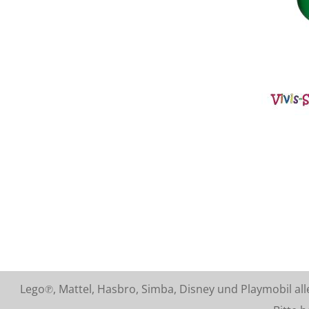
Lego℗, Mattel, Hasbro, Simba, Disney und Playmobil a