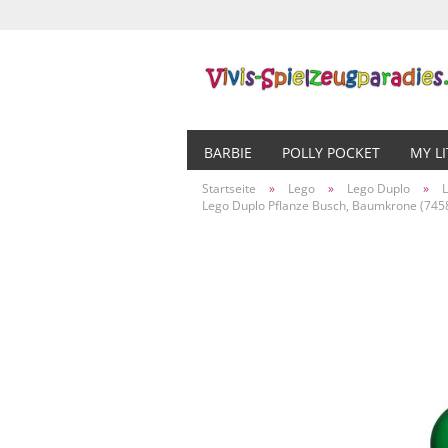
BARBIE
POLLY POCKET
MY L
Startseite
»
Lego
»
Lego Duplo
»
Lego Duplo Pflanze Busch, Baumkrone (745