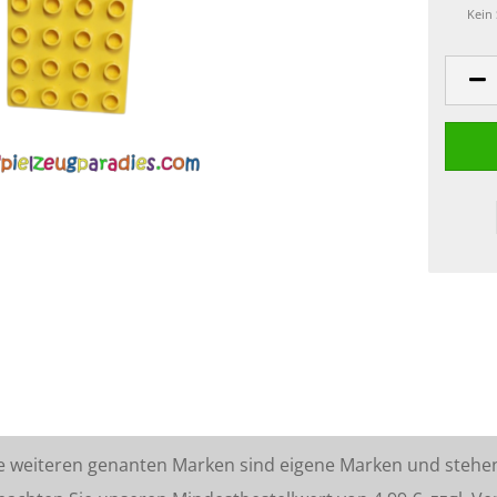
Kein
lle weiteren genanten Marken sind eigene Marken und stehe