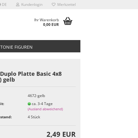
DE
Kundenlogin
Merkzettel
Ihr Warenkorb
0,00 EUR
TONIE FIGUREN
Duplo Platte Basic 4x8
) gelb
4672-gelb
it:
ca. 3-4 Tage
(Ausland abweichend)
stand:
4
Stück
2,49 EUR