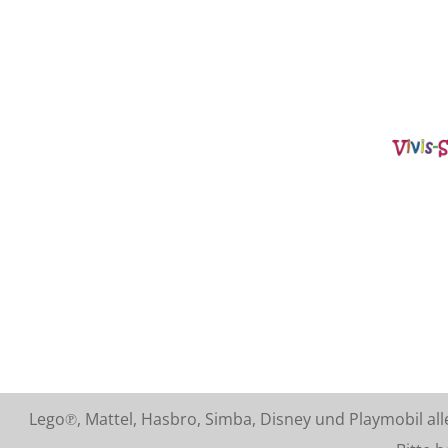
Lego℗, Mattel, Hasbro, Simba, Disney und Playmobil a