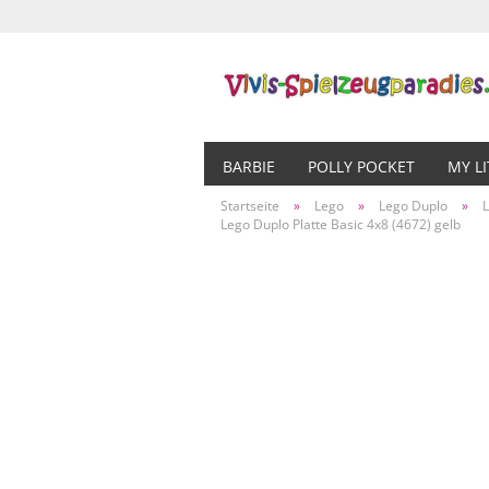
BARBIE
POLLY POCKET
MY L
Startseite
»
Lego
»
Lego Duplo
»
Lego Duplo Platte Basic 4x8 (4672) gelb