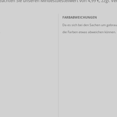
ten Sie unseren Mindestbestellwert von 4,99 €, zzgl. Ve
FARBABWEICHUNGEN
Da es sich bei den Sachen um gebrauc
die Farben etwas abweichen können.
r