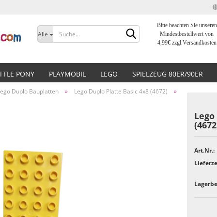
Bitte beachten Sie unseren
Sprache auswählen
Alle
Mindestbestellwert von
4,99
€
zzgl.Versandkosten
Lieferland
ITTLE PONY
PLAYMOBIL
LEGO
SPIELZEUG 80ER/90ER
Lego Duplo Bauplatten
»
Lego Duplo Platte Basic 4x8 (4672)
»
Lego 
(4672
Konto erstellen
Art.Nr.:
Passwort vergessen?
Lieferze
Lagerbe