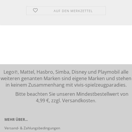
AUF DEN MERKZETTEL
Lego℗, Mattel, Hasbro, Simba, Disney und Playmobil alle
weiteren genanten Marken sind eigene Marken und stehen
in keinem Zusammenhang mit vivis-spielzeugparadies.
Bitte beachten Sie unseren Mindestbestellwert von
4,99 €, zzgl. Versandkost
en.
MEHR ÜBER...
Versand- & Zahlungsbedingungen