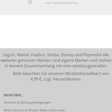
AUF DEN MERKZETTEL
Lego℗, Mattel, Hasbro, Simba, Disney und Playmobil alle
weiteren genanten Marken sind eigene Marken und stehen
in keinem Zusammenhang mit vivis-spielzeugparadies.
Bitte beachten Sie unseren Mindestbestellwert von
4,99 €, zzgl. Versandkost
en.
MEHR ÜBER...
Versand- & Zahlungsbedingungen
Widerrufsrecht & Muster-Widerrufsformular