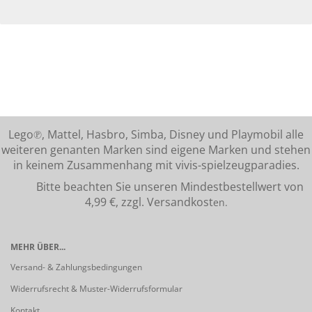
Lego℗, Mattel, Hasbro, Simba, Disney und Playmobil alle
weiteren genanten Marken sind eigene Marken und stehen
in keinem Zusammenhang mit vivis-spielzeugparadies.
Bitte beachten Sie unseren Mindestbestellwert von
4,99 €, zzgl. Versandkost
en.
MEHR ÜBER...
Versand- & Zahlungsbedingungen
Widerrufsrecht & Muster-Widerrufsformular
Kontakt