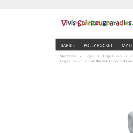
BARBIE
POLLY POCKET
MY L
Startseite
»
Lego
»
Lego Duplo
»
L
Lego Duplo Schaf mit flachen Ohren Schw