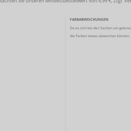
ten Sie unseren Mindestbestellwert von 4,99 €, zzgl. Ve
FARBABWEICHUNGEN
Da es sich bei den Sachen um gebrauc
die Farben etwas abweichen können.
r