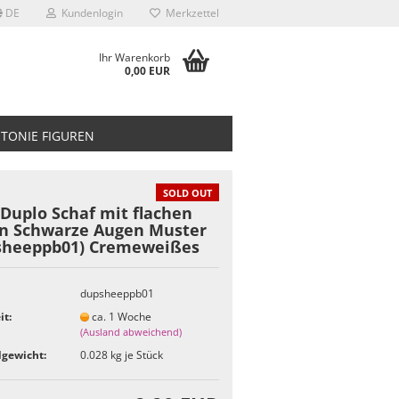
DE
Kundenlogin
Merkzettel
Ihr Warenkorb
0,00 EUR
TONIE FIGUREN
SOLD OUT
Duplo Schaf mit flachen
n Schwarze Augen Muster
sheeppb01) Cremeweißes
dupsheeppb01
it:
ca. 1 Woche
(Ausland abweichend)
gewicht:
0.028
kg je Stück