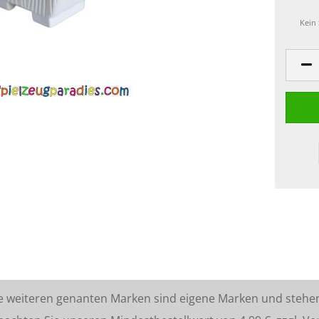
Kein
lle weiteren genanten Marken sind eigene Marken und stehe