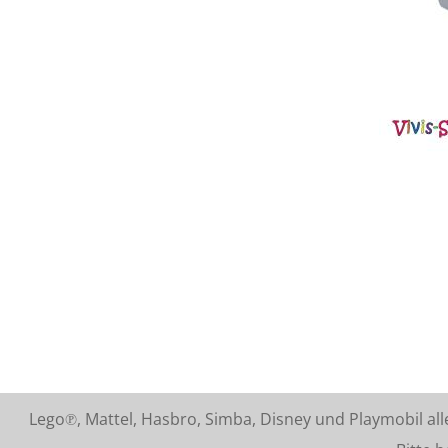
Lego℗, Mattel, Hasbro, Simba, Disney und Playmobil a