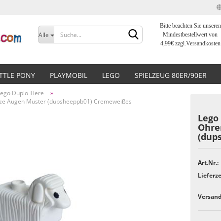
Bitte beachten Sie unseren
Sprache auswählen
Alle
Mindestbestellwert von
4,99
€
zzgl.Versandkosten
Lieferland
ITTLE PONY
PLAYMOBIL
LEGO
SPIELZEUG 80ER/90ER
ego Duplo Tiere
»
arze Augen Muster (dupsheeppb01) Cremeweißes
Lego 
Ohre
(dup
Konto erstellen
Passwort vergessen?
Art.Nr.:
Lieferze
Versand