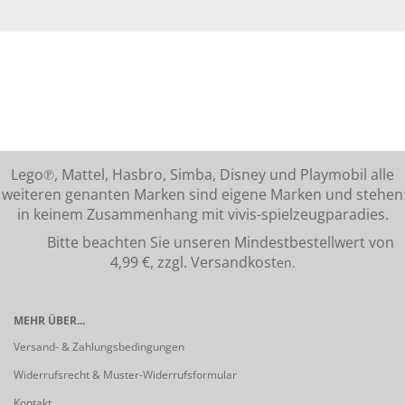
Lego℗, Mattel, Hasbro, Simba, Disney und Playmobil alle
weiteren genanten Marken sind eigene Marken und stehen
in keinem Zusammenhang mit vivis-spielzeugparadies.
Bitte beachten Sie unseren Mindestbestellwert von
4,99 €, zzgl. Versandkost
en.
MEHR ÜBER...
Versand- & Zahlungsbedingungen
Widerrufsrecht & Muster-Widerrufsformular
Kontakt