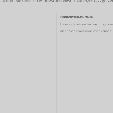
ten Sie unseren Mindestbestellwert von 4,99 €, zzgl. Ve
FARBABWEICHUNGEN
Da es sich bei den Sachen um gebrauc
die Farben etwas abweichen können.
r