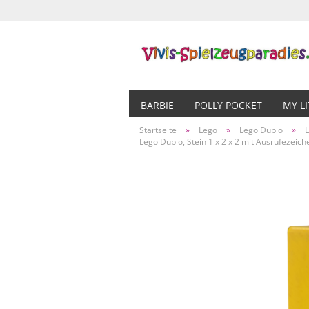
BARBIE
POLLY POCKET
MY L
Startseite
»
Lego
»
Lego Duplo
»
Lego Duplo, Stein 1 x 2 x 2 mit Ausrufezeic