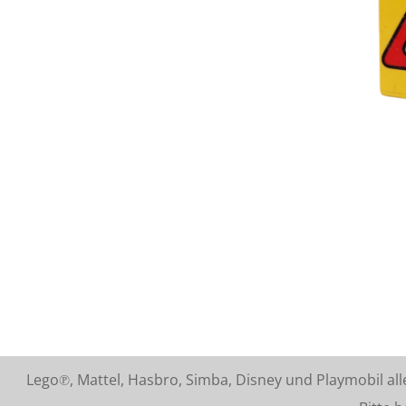
Lego℗, Mattel, Hasbro, Simba, Disney und Playmobil a