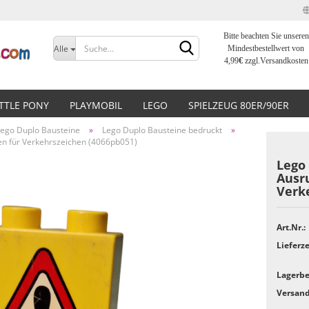
Bitte beachten Sie unseren
Sprache auswählen
Alle
Mindestbestellwert von
4,99
€
zzgl.Versandkosten
Lieferland
ITTLE PONY
PLAYMOBIL
LEGO
SPIELZEUG 80ER/90ER
Lego Duplo Bausteine
»
Lego Duplo Bausteine bedruckt
»
hen für Verkehrszeichen (4066pb051)
Lego 
Ausr
Verk
Konto erstellen
Passwort vergessen?
Art.Nr.:
Lieferze
Lagerbe
Versand