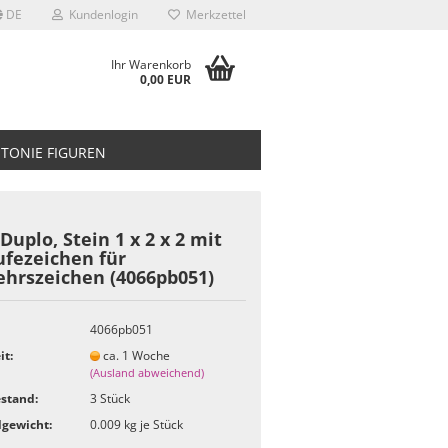
DE
Kundenlogin
Merkzettel
Ihr Warenkorb
0,00 EUR
TONIE FIGUREN
Duplo, Stein 1 x 2 x 2 mit
ufezeichen für
ehrszeichen (4066pb051)
4066pb051
it:
ca. 1 Woche
(Ausland abweichend)
stand:
3
Stück
gewicht:
0.009
kg je Stück