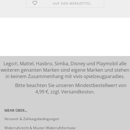
AUF DEN MERKZETTEL
Lego℗, Mattel, Hasbro, Simba, Disney und Playmobil alle
weiteren genanten Marken sind eigene Marken und stehen
in keinem Zusammenhang mit vivis-spielzeugparadies.
Bitte beachten Sie unseren Mindestbestellwert von
4,99 €, zzgl. Versandkost
en.
MEHR ÜBER...
Versand- & Zahlungsbedingungen
Widerrufsrecht & Muster-Widerrufsformular