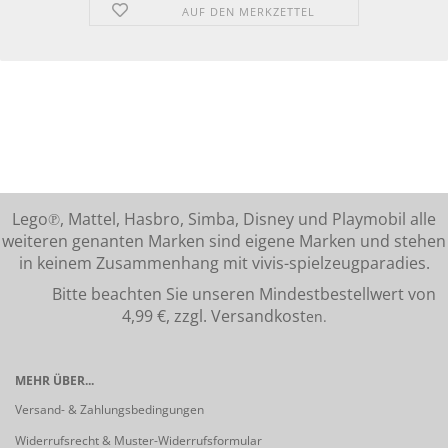
AUF DEN MERKZETTEL
Lego℗, Mattel, Hasbro, Simba, Disney und Playmobil alle
weiteren genanten Marken sind eigene Marken und stehen
in keinem Zusammenhang mit vivis-spielzeugparadies.
Bitte beachten Sie unseren Mindestbestellwert von
4,99 €, zzgl. Versandkost
en.
MEHR ÜBER...
Versand- & Zahlungsbedingungen
Widerrufsrecht & Muster-Widerrufsformular