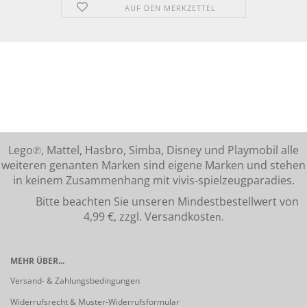
AUF DEN MERKZETTEL
Lego℗, Mattel, Hasbro, Simba, Disney und Playmobil alle
weiteren genanten Marken sind eigene Marken und stehen
in keinem Zusammenhang mit vivis-spielzeugparadies.
Bitte beachten Sie unseren Mindestbestellwert von
4,99 €, zzgl. Versandkost
en.
MEHR ÜBER...
Versand- & Zahlungsbedingungen
Widerrufsrecht & Muster-Widerrufsformular