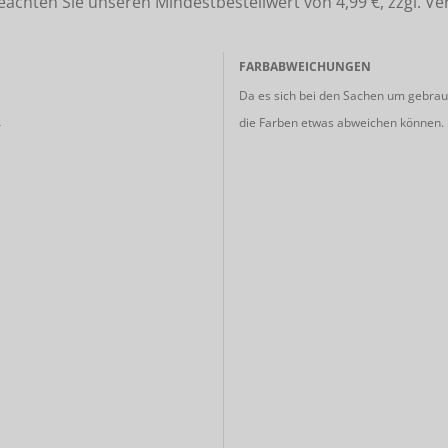
ten Sie unseren Mindestbestellwert von 4,99 €, zzgl. Ve
FARBABWEICHUNGEN
Da es sich bei den Sachen um gebrauc
die Farben etwas abweichen können.
r