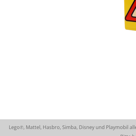
Lego℗, Mattel, Hasbro, Simba, Disney und Playmobil a