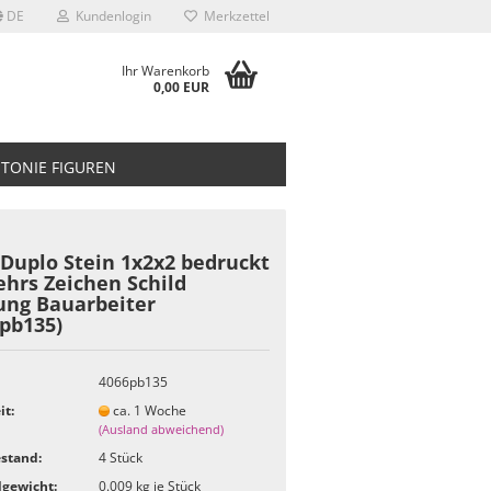
DE
Kundenlogin
Merkzettel
Ihr Warenkorb
0,00 EUR
TONIE FIGUREN
Duplo Stein 1x2x2 bedruckt
hrs Zeichen Schild
ung Bauarbeiter
pb135)
4066pb135
it:
ca. 1 Woche
(Ausland abweichend)
stand:
4
Stück
gewicht:
0.009
kg je Stück