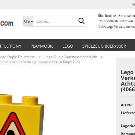
Bitte beachten Sie unseren
Sprache auswählen
Alle
Mindestbestellwert von
4,99
€
zzgl.Versandkosten
Lieferland
ITTLE PONY
PLAYMOBIL
LEGO
SPIELZEUG 80ER/90ER
Lego Duplo Bausteine
»
Lego Duplo Bausteine bedruckt
»
Zeichen Schild Achtung Bauarbeiter (4066pb135)
Lego 
Verke
Acht
Konto erstellen
(4066
Passwort vergessen?
Art.Nr.:
Lieferze
Lagerbe
Versand