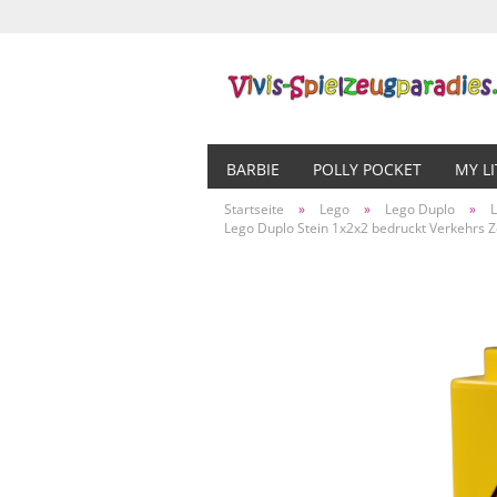
BARBIE
POLLY POCKET
MY L
Startseite
»
Lego
»
Lego Duplo
»
Lego Duplo Stein 1x2x2 bedruckt Verkehrs 