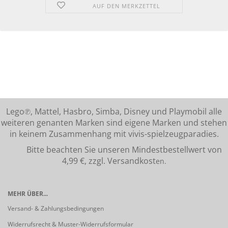
AUF DEN MERKZETTEL
Lego℗, Mattel, Hasbro, Simba, Disney und Playmobil alle
weiteren genanten Marken sind eigene Marken und stehen
in keinem Zusammenhang mit vivis-spielzeugparadies.
Bitte beachten Sie unseren Mindestbestellwert von
4,99 €, zzgl. Versandkost
en.
MEHR ÜBER...
Versand- & Zahlungsbedingungen
Widerrufsrecht & Muster-Widerrufsformular