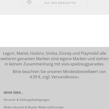
AUF DEN MERKZETTEL
Lego℗, Mattel, Hasbro, Simba, Disney und Playmobil alle
weiteren genanten Marken sind eigene Marken und stehen
in keinem Zusammenhang mit vivis-spielzeugparadies.
Bitte beachten Sie unseren Mindestbestellwert von
4,99 €, zzgl. Versandkost
en.
MEHR ÜBER...
Versand- & Zahlungsbedingungen
Widerrufsrecht & Muster-Widerrufsformular