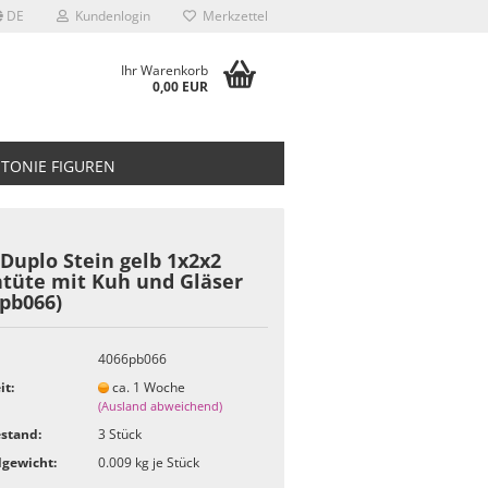
DE
Kundenlogin
Merkzettel
Ihr Warenkorb
0,00 EUR
TONIE FIGUREN
Duplo Stein gelb 1x2x2
htüte mit Kuh und Gläser
pb066)
4066pb066
it:
ca. 1 Woche
(Ausland abweichend)
stand:
3
Stück
gewicht:
0.009
kg je Stück