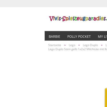
BARBIE
POLLY POCKET
MY L
Startseite
»
Lego
»
Lego Duplo
»
Lego Duplo Stein gelb 1x2x2 Milchtüte mit 