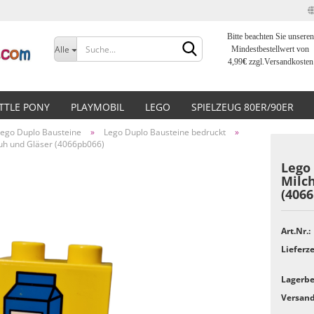
Bitte beachten Sie unseren
Sprache auswählen
Alle
Mindestbestellwert von
4,99
€
zzgl.Versandkosten
Lieferland
ITTLE PONY
PLAYMOBIL
LEGO
SPIELZEUG 80ER/90ER
Lego Duplo Bausteine
»
Lego Duplo Bausteine bedruckt
»
Kuh und Gläser (4066pb066)
Lego 
Milc
(4066
Konto erstellen
Passwort vergessen?
Art.Nr.:
Lieferze
Lagerbe
Versand