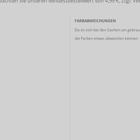
ten Sie unseren Mindestbestellwert von 4,99 €, zzgl. Ve
FARBABWEICHUNGEN
Da es sich bei den Sachen um gebrauc
die Farben etwas abweichen können.
r