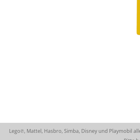
Lego℗, Mattel, Hasbro, Simba, Disney und Playmobil a