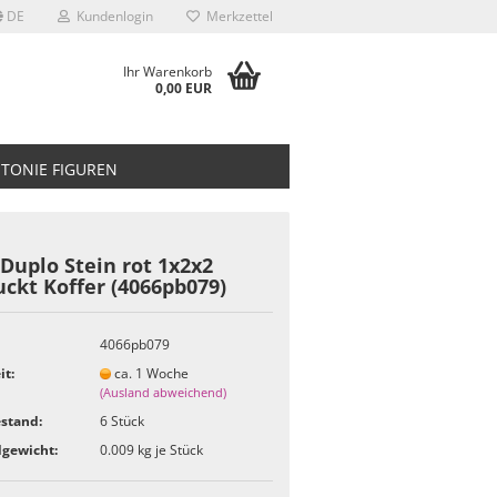
DE
Kundenlogin
Merkzettel
Ihr Warenkorb
0,00 EUR
TONIE FIGUREN
Duplo Stein rot 1x2x2
ckt Koffer (4066pb079)
4066pb079
it:
ca. 1 Woche
(Ausland abweichend)
stand:
6
Stück
gewicht:
0.009
kg je Stück