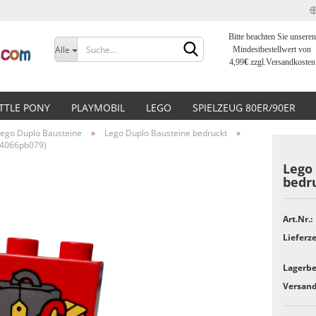
Bitte beachten Sie unseren
Sprache auswählen
Alle
Mindestbestellwert von
4,99
€
zzgl.Versandkosten
Lieferland
ITTLE PONY
PLAYMOBIL
LEGO
SPIELZEUG 80ER/90ER
Lego Duplo Bausteine
»
Lego Duplo Bausteine bedruckt
»
 (4066pb079)
Lego 
bedru
Konto erstellen
Art.Nr.:
Passwort vergessen?
Lieferze
Lagerbe
Versand