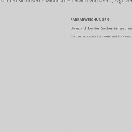
ten Sie unseren Mindestbestellwert von 4,99 €, zzgl. Ve
FARBABWEICHUNGEN
Da es sich bei den Sachen um gebrauc
die Farben etwas abweichen können.
r