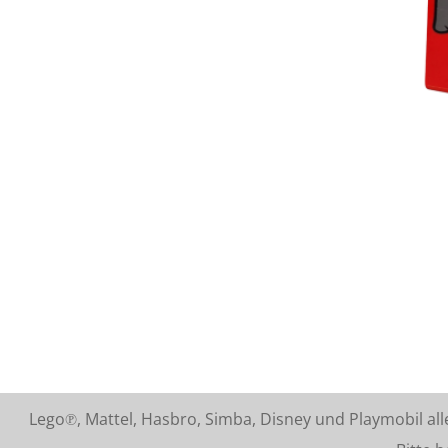
Lego℗, Mattel, Hasbro, Simba, Disney und Playmobil a