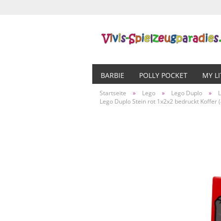
BARBIE
POLLY POCKET
MY L
Startseite
»
Lego
»
Lego Duplo
»
Lego Duplo Stein rot 1x2x2 bedruckt Koffer