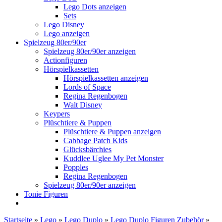
Lego Dots anzeigen
Sets
Lego Disney
Lego anzeigen
Spielzeug 80er/90er
Spielzeug 80er/90er anzeigen
Actionfiguren
Hörspielkassetten
Hörspielkassetten anzeigen
Lords of Space
Regina Regenbogen
Walt Disney
Keypers
Plüschtiere & Puppen
Plüschtiere & Puppen anzeigen
Cabbage Patch Kids
Glücksbärchies
Kuddlee Uglee My Pet Monster
Popples
Regina Regenbogen
Spielzeug 80er/90er anzeigen
Tonie Figuren
Startseite
»
Lego
»
Lego Duplo
»
Lego Duplo Figuren Zubehör
»