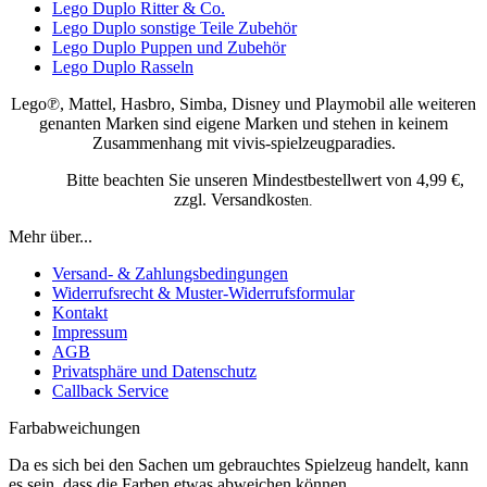
Lego Duplo Ritter & Co.
Lego Duplo sonstige Teile Zubehör
Lego Duplo Puppen und Zubehör
Lego Duplo Rasseln
Lego℗, Mattel, Hasbro, Simba, Disney und Playmobil alle weiteren
genanten Marken sind eigene Marken und stehen in keinem
Zusammenhang mit vivis-spielzeugparadies.
Bitte beachten Sie unseren Mindestbestellwert von 4,99 €,
zzgl. Versandkost
en.
Mehr über...
Versand- & Zahlungsbedingungen
Widerrufsrecht & Muster-Widerrufsformular
Kontakt
Impressum
AGB
Privatsphäre und Datenschutz
Callback Service
Farbabweichungen
Da es sich bei den Sachen um gebrauchtes Spielzeug handelt, kann
es sein, dass die Farben etwas abweichen können.