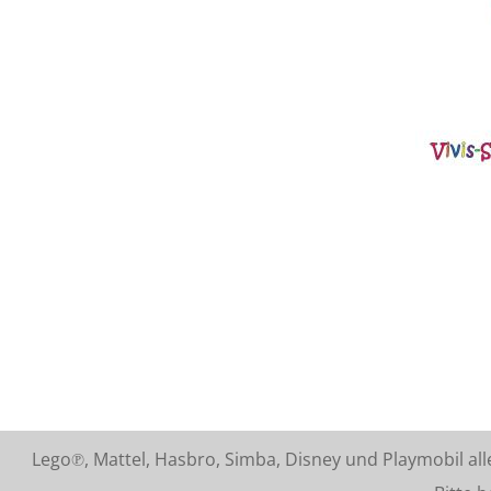
Lego℗, Mattel, Hasbro, Simba, Disney und Playmobil a