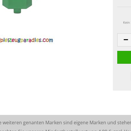
Kein
lle weiteren genanten Marken sind eigene Marken und stehe