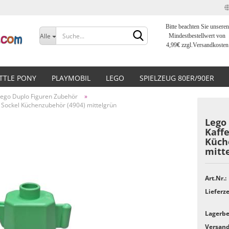
Bitte beachten Sie unseren
Sprache auswählen
Alle
Mindestbestellwert von
4,99
€
zzgl.Versandkosten
Lieferland
ITTLE PONY
PLAYMOBIL
LEGO
SPIELZEUG 80ER/90ER
Lego Duplo Figuren Zubehör
»
 Sockel Küchenzubehör (4904) mittelgrün
Lego
Kaff
Küch
Konto erstellen
mitt
Passwort vergessen?
Art.Nr.:
Lieferze
Lagerbe
Versand