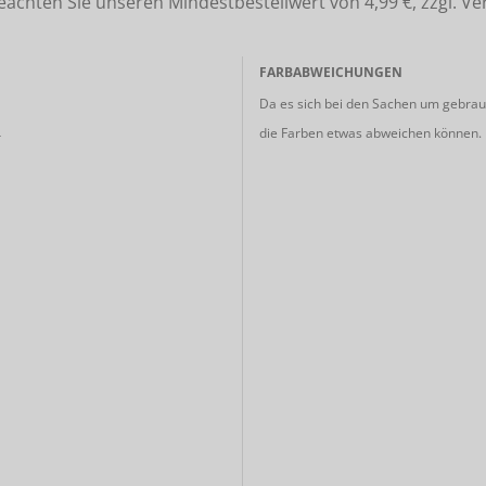
ten Sie unseren Mindestbestellwert von 4,99 €, zzgl. Ve
FARBABWEICHUNGEN
Da es sich bei den Sachen um gebrauc
die Farben etwas abweichen können.
r