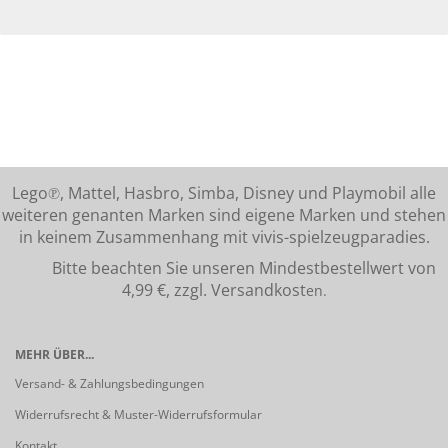
Lego℗, Mattel, Hasbro, Simba, Disney und Playmobil alle
weiteren genanten Marken sind eigene Marken und stehen
in keinem Zusammenhang mit vivis-spielzeugparadies.
Bitte beachten Sie unseren Mindestbestellwert von
4,99 €, zzgl. Versandkost
en.
MEHR ÜBER...
Versand- & Zahlungsbedingungen
Widerrufsrecht & Muster-Widerrufsformular
Kontakt