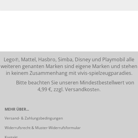
Lego℗, Mattel, Hasbro, Simba, Disney und Playmobil alle
weiteren genanten Marken sind eigene Marken und stehen
in keinem Zusammenhang mit vivis-spielzeugparadies.
Bitte beachten Sie unseren Mindestbestellwert von
4,99 €, zzgl. Versandkost
en.
MEHR ÜBER...
Versand- & Zahlungsbedingungen
Widerrufsrecht & Muster-Widerrufsformular
Kontakt