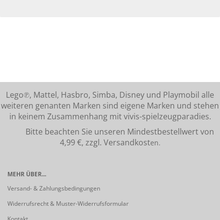
Lego℗, Mattel, Hasbro, Simba, Disney und Playmobil alle
weiteren genanten Marken sind eigene Marken und stehen
in keinem Zusammenhang mit vivis-spielzeugparadies.
Bitte beachten Sie unseren Mindestbestellwert von
4,99 €, zzgl. Versandkost
en.
MEHR ÜBER...
Versand- & Zahlungsbedingungen
Widerrufsrecht & Muster-Widerrufsformular
Kontakt