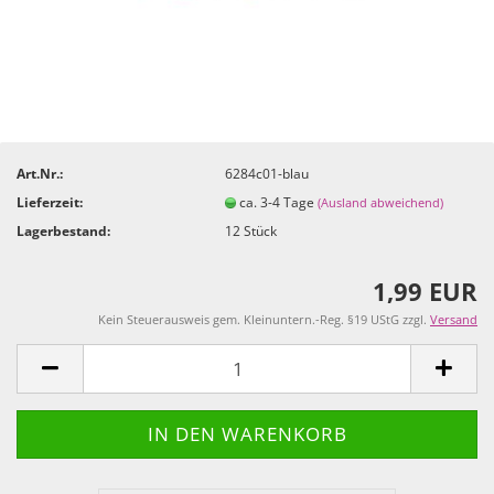
Art.Nr.:
6284c01-blau
Lieferzeit:
ca. 3-4 Tage
(Ausland abweichend)
Lagerbestand:
12
Stück
1,99 EUR
Kein Steuerausweis gem. Kleinuntern.-Reg. §19 UStG zzgl.
Versand