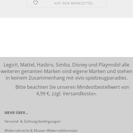
AUF DEN MERKZETTEL
Lego℗, Mattel, Hasbro, Simba, Disney und Playmobil alle
weiteren genanten Marken sind eigene Marken und stehen
in keinem Zusammenhang mit vivis-spielzeugparadies.
Bitte beachten Sie unseren Mindestbestellwert von
4,99 €, zzgl. Versandkost
en.
MEHR ÜBER...
Versand- & Zahlungsbedingungen
Widerrufsrecht & Muster-Widerrufsformular