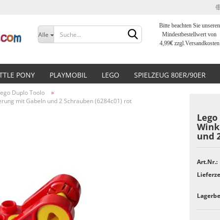
Bitte beachten Sie unseren
Sprache auswählen
Alle
Mindestbestellwert von
4,99
€
zzgl.Versandkosten
Lieferland
ITTLE PONY
PLAYMOBIL
LEGO
SPIELZEUG 80ER/90ER
Lego Duplo Toolo
»
terung mit Gabeln und 2 Schrauben (6284c01) rot
Lego 
Wink
und 2
Konto erstellen
Passwort vergessen?
Art.Nr.:
Lieferze
Lagerbe