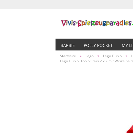
BARBIE
POLLY POCKET
MY L
Startseite
»
Lego
»
Lego Duplo
»
Lego Duplo, Toolo Stein 2 x 2 mit Winkelhal