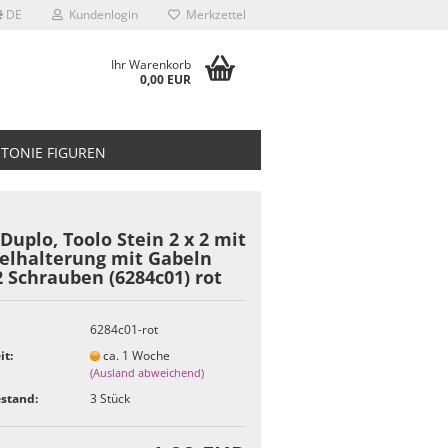
DE
Kundenlogin
Merkzettel
Ihr Warenkorb
0,00 EUR
TONIE FIGUREN
Duplo, Toolo Stein 2 x 2 mit
elhalterung mit Gabeln
 Schrauben (6284c01) rot
6284c01-rot
it:
ca. 1 Woche
(Ausland abweichend)
stand:
3
Stück