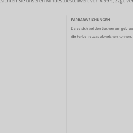
ten Sie unseren Mindestbestellwert von 4,99 €, zzgl. Ve
FARBABWEICHUNGEN
Da es sich bei den Sachen um gebrauc
die Farben etwas abweichen können.
r