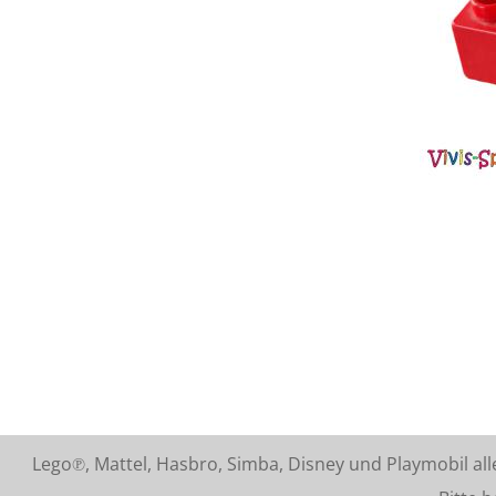
Lego℗, Mattel, Hasbro, Simba, Disney und Playmobil a