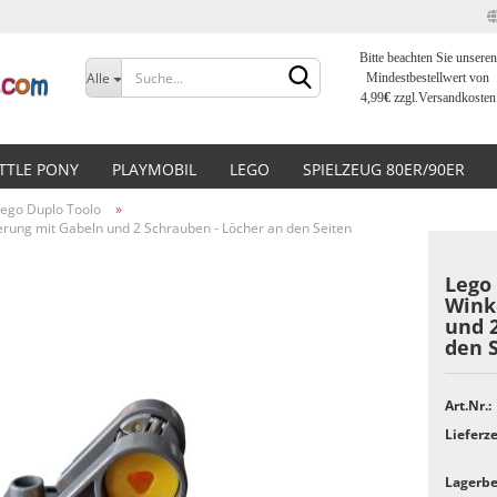
Bitte beachten Sie unseren
Sprache auswählen
Alle
Mindestbestellwert von
4,99
€
zzgl.Versandkosten
Lieferland
ITTLE PONY
PLAYMOBIL
LEGO
SPIELZEUG 80ER/90ER
Lego Duplo Toolo
»
terung mit Gabeln und 2 Schrauben - Löcher an den Seiten
Lego 
Wink
und 
Konto erstellen
den S
Passwort vergessen?
Art.Nr.:
Lieferze
Lagerbe