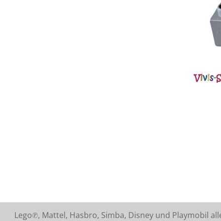
Lego℗, Mattel, Hasbro, Simba, Disney und Playmobil a