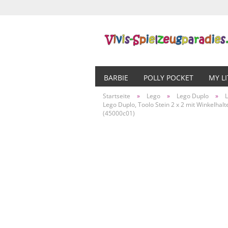
BARBIE
POLLY POCKET
MY L
Startseite
»
Lego
»
Lego Duplo
»
Lego Duplo, Toolo Stein 2 x 2 mit Winkelhal
(45000c01)