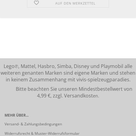
AUF DEN MERKZETTEL
Lego℗, Mattel, Hasbro, Simba, Disney und Playmobil alle
weiteren genanten Marken sind eigene Marken und stehen
in keinem Zusammenhang mit vivis-spielzeugparadies.
Bitte beachten Sie unseren Mindestbestellwert von
4,99 €, zzgl. Versandkost
en.
MEHR ÜBER...
Versand- & Zahlungsbedingungen
Widerrufsrecht & Muster-Widerrufsformular