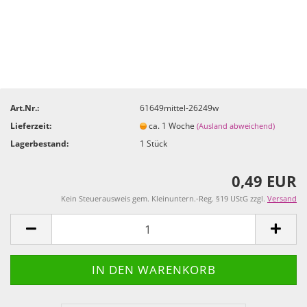
Art.Nr.:
61649mittel-26249w
Lieferzeit:
ca. 1 Woche
(Ausland abweichend)
Lagerbestand:
1
Stück
0,49 EUR
Kein Steuerausweis gem. Kleinuntern.-Reg. §19 UStG zzgl.
Versand