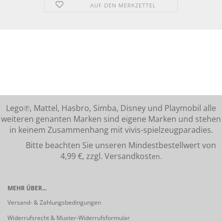
AUF DEN MERKZETTEL
Lego℗, Mattel, Hasbro, Simba, Disney und Playmobil alle
weiteren genanten Marken sind eigene Marken und stehen
in keinem Zusammenhang mit vivis-spielzeugparadies.
Bitte beachten Sie unseren Mindestbestellwert von
4,99 €, zzgl. Versandkost
en.
MEHR ÜBER...
Versand- & Zahlungsbedingungen
Widerrufsrecht & Muster-Widerrufsformular