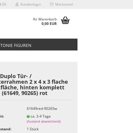
DE
Kundenlogin
Merkzettel
Ihr Warenkorb
0,00 EUR
TONIE FIGUREN
Duplo Tür- /
errahmen 2 x 4 x 3 flache
fläche, hinten komplett
 (61649, 90265) rot
61649red-90265w
it:
ca. 3-4 Tage
(Ausland abweichend)
stand:
1
Stück