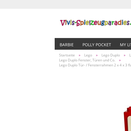
BARBIE
POLLY POCKET
MY L
Startseite
»
Lego
»
Lego Duplo
»
Lego Duplo Fenster, Türen und Co.
»
Lego Duplo Tür- / Fensterrahmen 2 x 4 x 3 fl