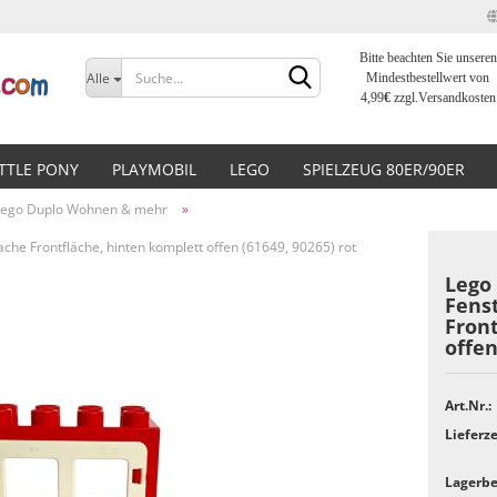
Bitte beachten Sie unseren
Sprache auswählen
Alle
Mindestbestellwert von
4,99
€
zzgl.Versandkosten
Lieferland
ITTLE PONY
PLAYMOBIL
LEGO
SPIELZEUG 80ER/90ER
Lego Duplo Wohnen & mehr
»
ache Frontfläche, hinten komplett offen (61649, 90265) rot
Lego 
Fenst
Front
Konto erstellen
offen
Passwort vergessen?
Art.Nr.:
Lieferze
Lagerbe