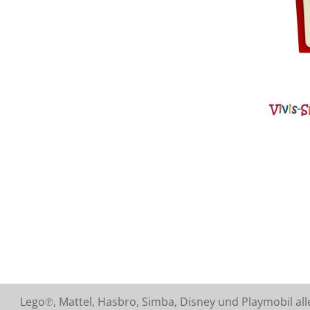
Lego℗, Mattel, Hasbro, Simba, Disney und Playmobil a