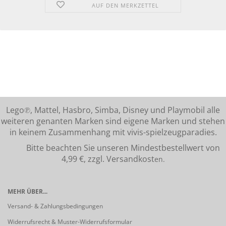
AUF DEN MERKZETTEL
Lego℗, Mattel, Hasbro, Simba, Disney und Playmobil alle
weiteren genanten Marken sind eigene Marken und stehen
in keinem Zusammenhang mit vivis-spielzeugparadies.
Bitte beachten Sie unseren Mindestbestellwert von
4,99 €, zzgl. Versandkost
en.
MEHR ÜBER...
Versand- & Zahlungsbedingungen
Widerrufsrecht & Muster-Widerrufsformular