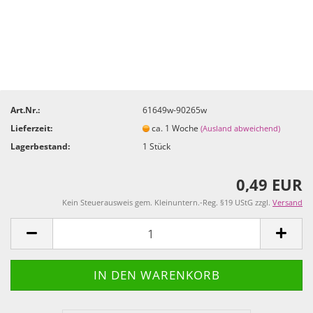
Art.Nr.:
61649w-90265w
Lieferzeit:
ca. 1 Woche
(Ausland abweichend)
Lagerbestand:
1
Stück
0,49 EUR
Kein Steuerausweis gem. Kleinuntern.-Reg. §19 UStG zzgl.
Versand