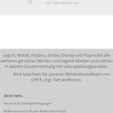
AUF DEN MERKZETTEL
Lego℗, Mattel, Hasbro, Simba, Disney und Playmobil alle
weiteren genanten Marken sind eigene Marken und stehen
in keinem Zusammenhang mit vivis-spielzeugparadies.
Bitte beachten Sie unseren Mindestbestellwert von
4,99 €, zzgl. Versandkost
en.
MEHR ÜBER...
Versand- & Zahlungsbedingungen
Widerrufsrecht & Muster-Widerrufsformular