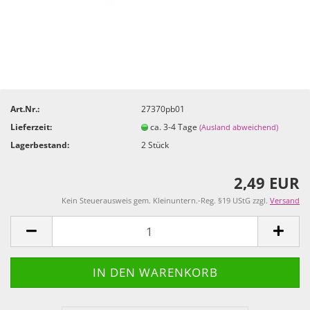
Art.Nr.:
27370pb01
Lieferzeit:
ca. 3-4 Tage
(Ausland abweichend)
Lagerbestand:
2
Stück
2,49 EUR
Kein Steuerausweis gem. Kleinuntern.-Reg. §19 UStG zzgl.
Versand