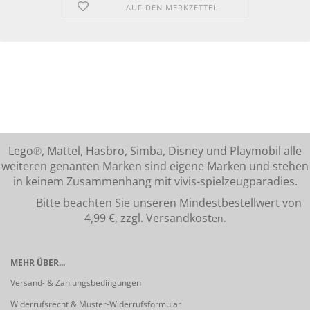
AUF DEN MERKZETTEL
Lego℗, Mattel, Hasbro, Simba, Disney und Playmobil alle
weiteren genanten Marken sind eigene Marken und stehen
in keinem Zusammenhang mit vivis-spielzeugparadies.
Bitte beachten Sie unseren Mindestbestellwert von
4,99 €, zzgl. Versandkost
en.
MEHR ÜBER...
Versand- & Zahlungsbedingungen
Widerrufsrecht & Muster-Widerrufsformular