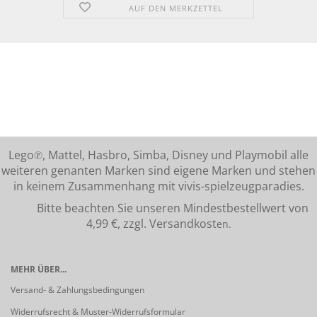
AUF DEN MERKZETTEL
Lego℗, Mattel, Hasbro, Simba, Disney und Playmobil alle
weiteren genanten Marken sind eigene Marken und stehen
in keinem Zusammenhang mit vivis-spielzeugparadies.
Bitte beachten Sie unseren Mindestbestellwert von
4,99 €, zzgl. Versandkost
en.
MEHR ÜBER...
Versand- & Zahlungsbedingungen
Widerrufsrecht & Muster-Widerrufsformular