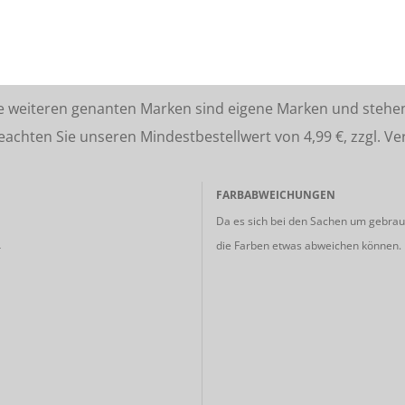
lle weiteren genanten Marken sind eigene Marken und stehe
ten Sie unseren Mindestbestellwert von 4,99 €, zzgl. Ve
FARBABWEICHUNGEN
Da es sich bei den Sachen um gebrauc
die Farben etwas abweichen können.
r