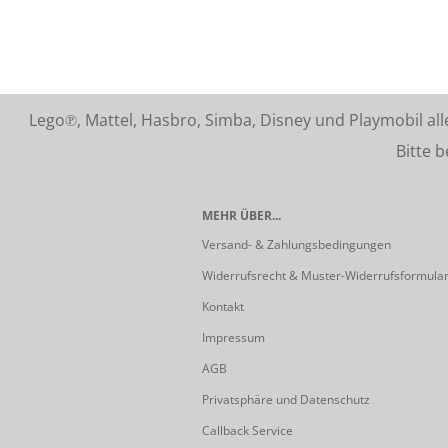
Lego℗, Mattel, Hasbro, Simba, Disney und Playmobil a
Bitte beach
MEHR ÜBER...
Versand- & Zahlungsbedingungen
Widerrufsrecht & Muster-Widerrufsformula
Kontakt
Impressum
AGB
Privatsphäre und Datenschutz
Callback Service