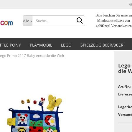
Bitte beachten Sie unseren
Sprache auswählen
Alle
Mindestbestellwert von
4,99
€
zzgl.Versandkosten
Lieferland
ITTLE PONY
PLAYMOBIL
LEGO
SPIELZEUG 80ER/90ER
ego Primo 2117 Baby entdeckt die Welt
Lego
die W
Konto erstellen
Art.Nr.:
Lieferze
Passwort vergessen?
Lagerbe
Versand