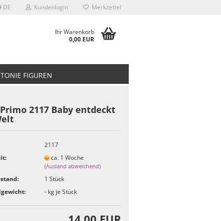
DE
Kundenlogin
Merkzettel
Ihr Warenkorb
0,00 EUR
TONIE FIGUREN
 Primo 2117 Baby entdeckt
elt
2117
it:
ca. 1 Woche
(Ausland abweichend)
stand:
1
Stück
gewicht:
-
kg je Stück
14,00 EUR