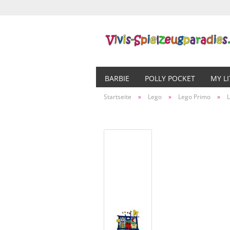
BARBIE
POLLY POCKET
MY L
Startseite
»
Lego
»
Lego Primo
»
L