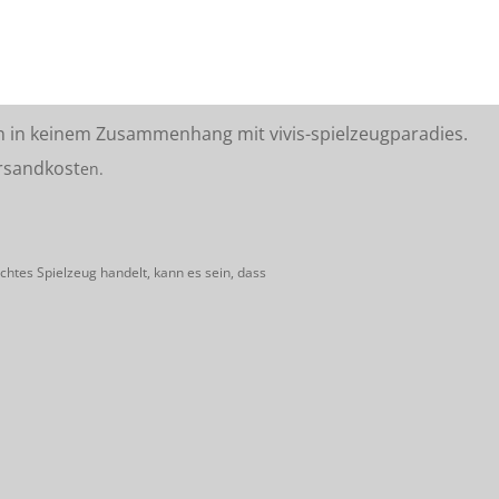
n in keinem Zusammenhang mit vivis-spielzeugparadies.
rsandkost
en.
htes Spielzeug handelt, kann es sein, dass