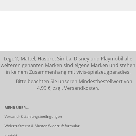
Lego℗, Mattel, Hasbro, Simba, Disney und Playmobil alle
weiteren genanten Marken sind eigene Marken und stehen
in keinem Zusammenhang mit vivis-spielzeugparadies.
Bitte beachten Sie unseren Mindestbestellwert von
4,99 €, zzgl. Versandkost
en.
MEHR ÜBER...
Versand- & Zahlungsbedingungen
Widerrufsrecht & Muster-Widerrufsformular
Kontakt