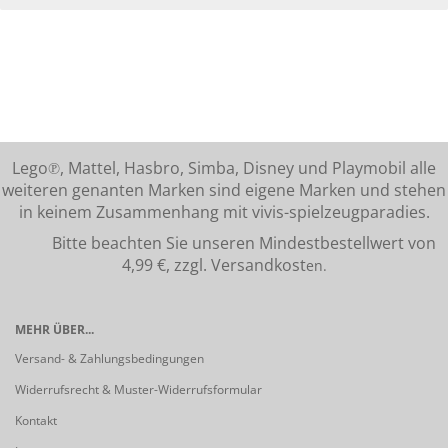
Lego℗, Mattel, Hasbro, Simba, Disney und Playmobil alle
weiteren genanten Marken sind eigene Marken und stehen
in keinem Zusammenhang mit vivis-spielzeugparadies.
Bitte beachten Sie unseren Mindestbestellwert von
4,99 €, zzgl. Versandkost
en.
MEHR ÜBER...
Versand- & Zahlungsbedingungen
Widerrufsrecht & Muster-Widerrufsformular
Kontakt