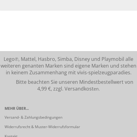
Lego℗, Mattel, Hasbro, Simba, Disney und Playmobil alle
weiteren genanten Marken sind eigene Marken und stehen
in keinem Zusammenhang mit vivis-spielzeugparadies.
Bitte beachten Sie unseren Mindestbestellwert von
4,99 €, zzgl. Versandkost
en.
MEHR ÜBER...
Versand- & Zahlungsbedingungen
Widerrufsrecht & Muster-Widerrufsformular
Kontakt