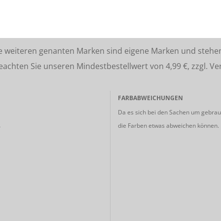
lle weiteren genanten Marken sind eigene Marken und stehe
ten Sie unseren Mindestbestellwert von 4,99 €, zzgl. Ve
FARBABWEICHUNGEN
Da es sich bei den Sachen um gebrauc
die Farben etwas abweichen können.
r