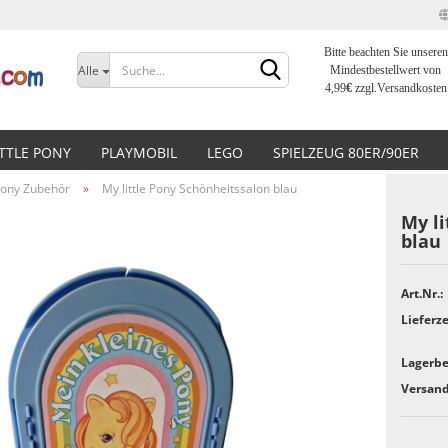
Bitte beachten Sie unseren
Sprache auswählen
Alle
Mindestbestellwert von
4,99
€
zzgl.Versandkosten
Lieferland
ITTLE PONY
PLAYMOBIL
LEGO
SPIELZEUG 80ER/90ER
 Pony Zubehör
»
My little Pony Schönheitssalon blau
My li
blau
Konto erstellen
Art.Nr.:
Lieferze
Passwort vergessen?
Lagerbe
Versand