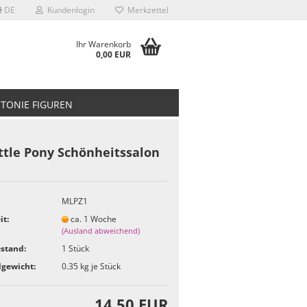
DE
Kundenlogin
Merkzettel
Ihr Warenkorb
0,00 EUR
TONIE FIGUREN
ttle Pony Schönheitssalon
MLPZ1
it:
ca. 1 Woche
(Ausland abweichend)
stand:
1
Stück
gewicht:
0.35
kg je Stück
14,50 EUR