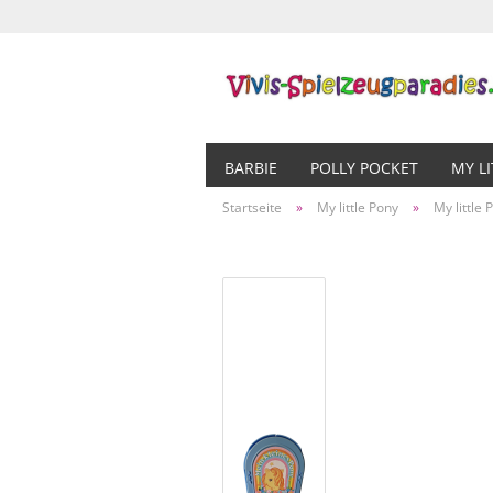
BARBIE
POLLY POCKET
MY L
Startseite
»
My little Pony
»
My little