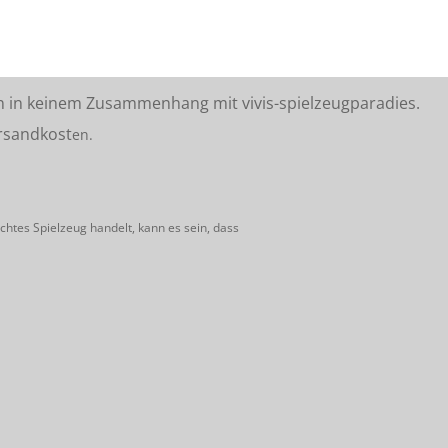
n in keinem Zusammenhang mit vivis-spielzeugparadies.
rsandkost
en.
htes Spielzeug handelt, kann es sein, dass