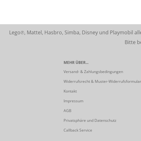
Lego℗, Mattel, Hasbro, Simba, Disney und Playmobil a
Bitte beach
MEHR ÜBER...
Versand- & Zahlungsbedingungen
Widerrufsrecht & Muster-Widerrufsformula
Kontakt
Impressum
AGB
Privatsphäre und Datenschutz
Callback Service