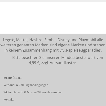
Lego℗, Mattel, Hasbro, Simba, Disney und Playmobil alle
weiteren genanten Marken sind eigene Marken und stehen
in keinem Zusammenhang mit vivis-spielzeugparadies.
Bitte beachten Sie unseren Mindestbestellwert von
4,99 €, zzgl. Versandkost
en.
MEHR ÜBER...
Versand- & Zahlungsbedingungen
Widerrufsrecht & Muster-Widerrufsformular
Kontakt