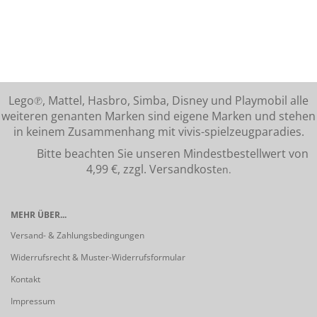
Lego℗, Mattel, Hasbro, Simba, Disney und Playmobil alle
weiteren genanten Marken sind eigene Marken und stehen
in keinem Zusammenhang mit vivis-spielzeugparadies.
Bitte beachten Sie unseren Mindestbestellwert von
4,99 €, zzgl. Versandkost
en.
MEHR ÜBER...
Versand- & Zahlungsbedingungen
Widerrufsrecht & Muster-Widerrufsformular
Kontakt
Impressum