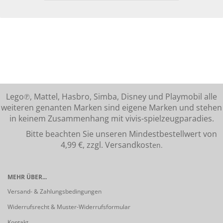
Lego℗, Mattel, Hasbro, Simba, Disney und Playmobil alle
weiteren genanten Marken sind eigene Marken und stehen
in keinem Zusammenhang mit vivis-spielzeugparadies.
Bitte beachten Sie unseren Mindestbestellwert von
4,99 €, zzgl. Versandkost
en.
MEHR ÜBER...
Versand- & Zahlungsbedingungen
Widerrufsrecht & Muster-Widerrufsformular
Kontakt